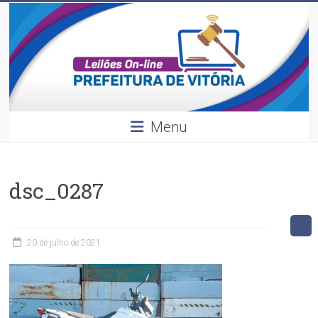
Leilões
Skip
to
content
Divulgação
dos
leilões
realizados
pela
Menu
Prefeitura
de
Vitória.
dsc_0287
20 de julho de 2021