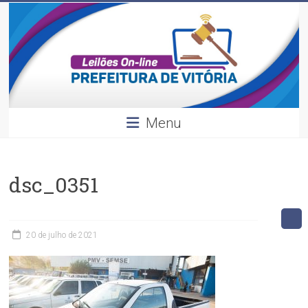
Leilões
Skip
to
content
Divulgação
dos
leilões
realizados
pela
Menu
Prefeitura
de
Vitória.
dsc_0351
20 de julho de 2021