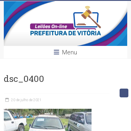
Leilões
Skip
to
content
Divulgação
dos
leilões
realizados
pela
Menu
Prefeitura
de
Vitória.
dsc_0400
20 de julho de 2021