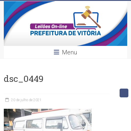
Leilões
Skip
to
content
Divulgação
dos
leilões
realizados
pela
Menu
Prefeitura
de
Vitória.
dsc_0449
20 de julho de 2021