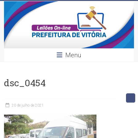
Leilões
Skip
to
content
Divulgação
dos
leilões
realizados
pela
Menu
Prefeitura
de
Vitória.
dsc_0454
20 de julho de 2021