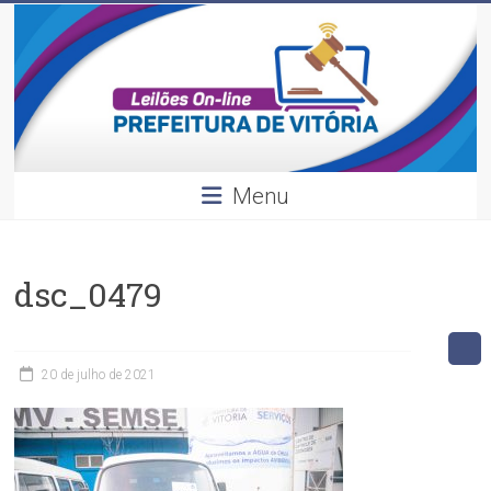
Leilões
Skip
to
content
Divulgação
dos
leilões
realizados
pela
Menu
Prefeitura
de
Vitória.
dsc_0479
20 de julho de 2021