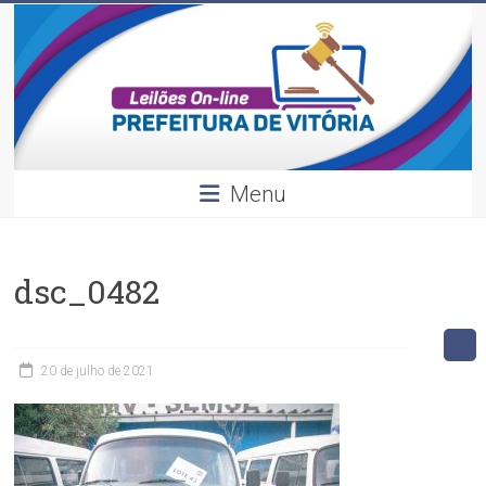
Leilões
Skip
to
content
Divulgação
dos
leilões
realizados
pela
Menu
Prefeitura
de
Vitória.
dsc_0482
20 de julho de 2021