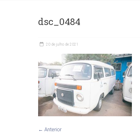
dsc_0484
20 de julho de 2021
← Anterior