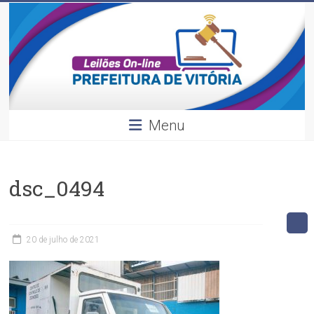
Leilões
Skip
to
content
Divulgação
dos
leilões
realizados
pela
Menu
Prefeitura
de
Vitória.
dsc_0494
20 de julho de 2021