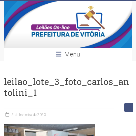
Leilões
Skip
to
content
Divulgação
dos
leilões
realizados
pela
Menu
Prefeitura
de
Vitória.
leilao_lote_3_foto_carlos_an
tolini_1
5 de fevereiro de 2020