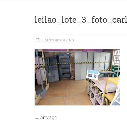
leilao_lote_3_foto_car
5 de fevereiro de 2020
← Anterior