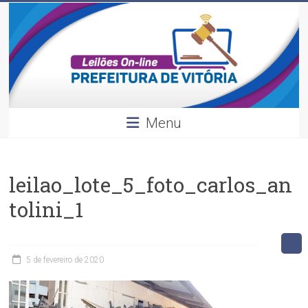
Leilões
Skip
to
content
Divulgação
dos
leilões
realizados
pela
Menu
Prefeitura
de
Vitória.
leilao_lote_5_foto_carlos_an
tolini_1
5 de fevereiro de 2020