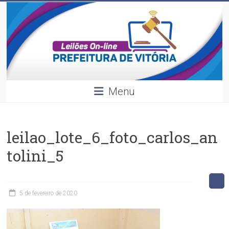
Leilões
Skip
to
content
Divulgação
dos
leilões
realizados
pela
Menu
Prefeitura
de
Vitória.
leilao_lote_6_foto_carlos_an
tolini_5
5 de fevereiro de 2020