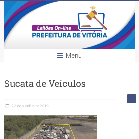
Leilões
Skip
to
content
Divulgação
dos
leilões
realizados
pela
Menu
Prefeitura
de
Vitória.
Sucata de Veículos
22 de outubro de 2019