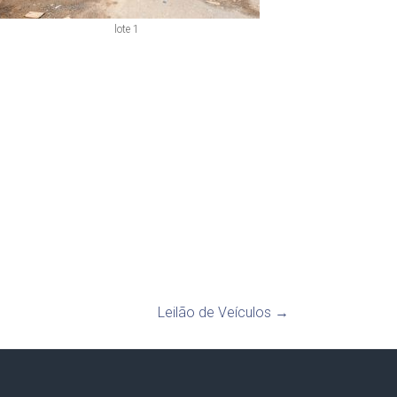
lote 1
Leilão de Veículos
→