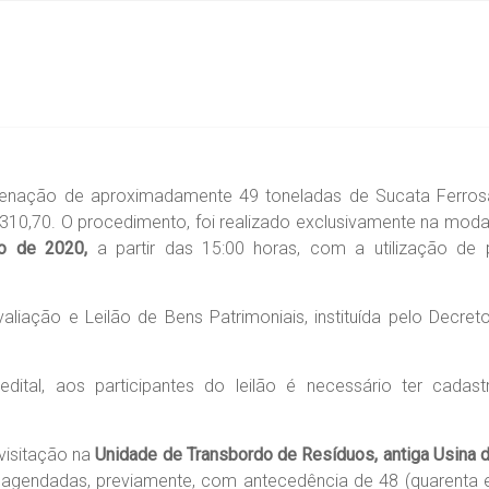
a alienação de aproximadamente 49 toneladas de Sucata Ferro
0,70. O procedimento, foi realizado exclusivamente na modali
 de 2020,
a partir das 15:00 horas, com a utilização de 
iação e Leilão de Bens Patrimoniais, instituída pelo Decreto
tal, aos participantes do leilão é necessário ter cadast
 visitação na
Unidade de Transbordo de Resíduos, antiga Usina de
 agendadas, previamente, com antecedência de 48 (quarenta e o