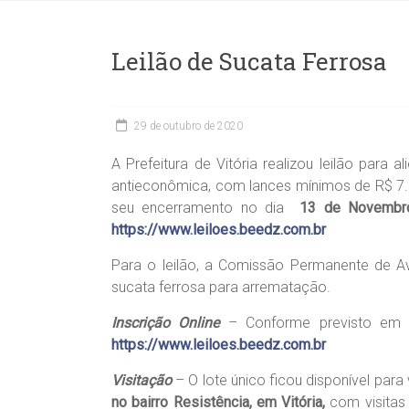
Leilão de Sucata Ferrosa
29 de outubro de 2020
A Prefeitura de Vitória realizou leilão par
antieconômica, com lances mínimos de R$ 7.31
seu encerramento no dia
13 de Novembro
https://www.leiloes.beedz.com.br
Para o leilão, a Comissão Permanente de Aval
sucata ferrosa para arrematação.
Inscrição Online
– Conforme previsto em edi
https://www.leiloes.beedz.com.br
Visitação
– O lote único ficou disponível para
no bairro Resistência, em Vitória,
com visitas