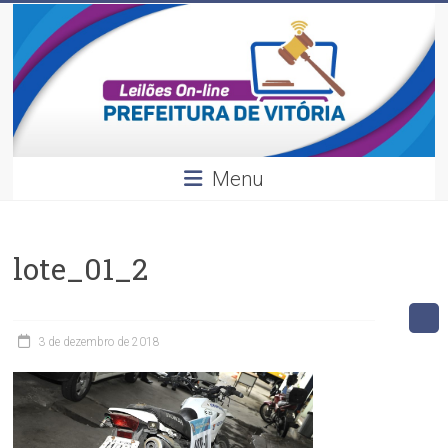
Leilões
Skip
to
content
Divulgação
dos
leilões
realizados
pela
Menu
Prefeitura
de
Vitória.
lote_01_2
3 de dezembro de 2018