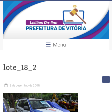
Leilões
Skip
to
content
Divulgação
dos
leilões
realizados
pela
Menu
Prefeitura
de
Vitória.
lote_18_2
3 de dezembro de 2018