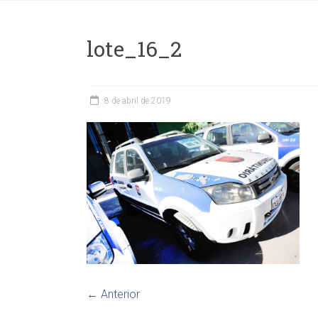
lote_16_2
8 de abril de 2019
← Anterior