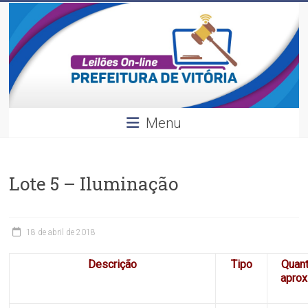
Leilões
Skip
to
content
Divulgação
dos
leilões
realizados
pela
Menu
Prefeitura
de
Vitória.
Lote 5 – Iluminação
18 de abril de 2018
Descrição
Tipo
Quan
apro