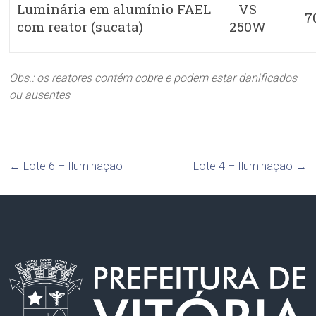
Luminária em alumínio FAEL
VS
7
com reator (sucata)
250W
Obs.: os reatores contém cobre e podem estar danificados
ou ausentes
←
Lote 6 – Iluminação
Lote 4 – Iluminação
→