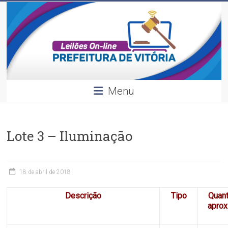
Leilões
Skip
to
content
Divulgação
dos
leilões
realizados
pela
Menu
Prefeitura
de
Vitória.
Lote 3 – Iluminação
18 de abril de 2018
Descrição
Tipo
Quan
apro