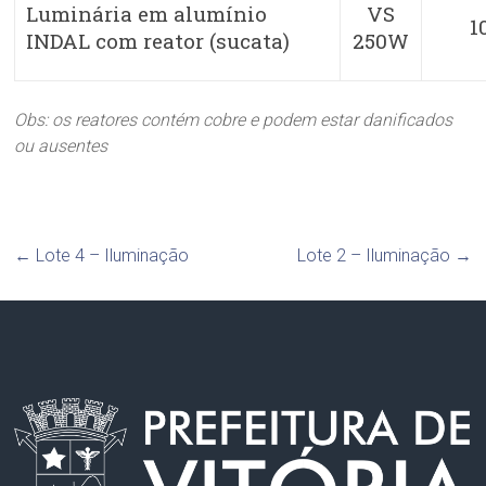
Luminária em alumínio
VS
1
INDAL com reator (sucata)
250W
Obs: os reatores contém cobre e podem estar danificados
ou ausentes
←
Lote 4 – Iluminação
Lote 2 – Iluminação
→