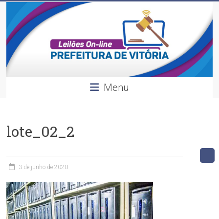
Leilões
Skip
to
content
Divulgação
dos
leilões
realizados
pela
Menu
Prefeitura
de
Vitória.
lote_02_2
3 de junho de 2020