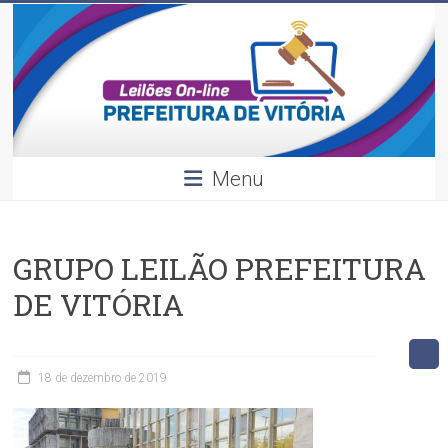
Leilões
Skip
to
content
Divulgação
dos
leilões
realizados
pela
Menu
Prefeitura
de
Vitória.
GRUPO LEILÃO PREFEITURA
DE VITÓRIA
18 de dezembro de 2019