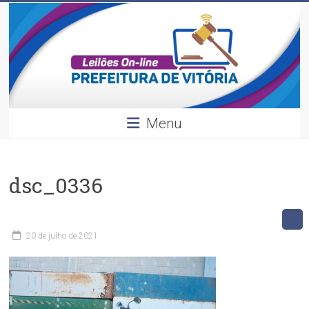
Leilões
Skip
to
content
Divulgação
dos
leilões
realizados
pela
Menu
Prefeitura
de
Vitória.
dsc_0336
20 de julho de 2021