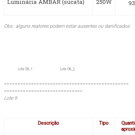
Luminária AMBAR (sucata)
250W
93
Obs.: alguns reatores podem estar ausentes ou danificados
Lote 08_1
Lote 08_2
==============================================
=============================
Lote 9
Descrição
Tipo
Quant
aprox