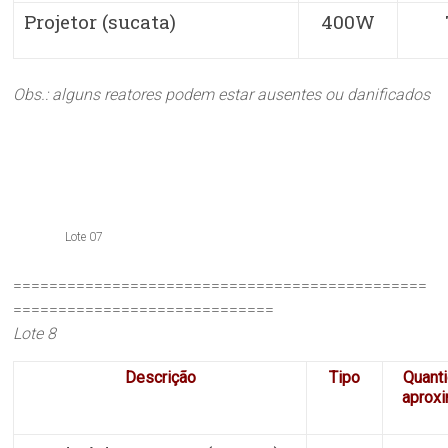
Projetor (sucata)
400W
Obs.: alguns reatores podem estar ausentes ou danificados
Lote 07
==============================================
=============================
Lote 8
Descrição
Tipo
Quant
aprox