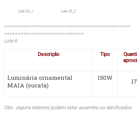
Lote 05_1
Lote 05_2
==============================================
=============================
Lote 6
Descrição
Tipo
Quant
aprox
Luminária ornamental
150W
1
MAIA (sucata)
Obs.: alguns reatores podem estar ausentes ou danificados