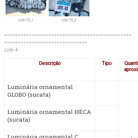
Lote 03_1
Lote 03_2
==============================================
==============================
Lote 4
Descrição
Tipo
Quant
aprox
Luminária ornamental
GLOBO (sucata)
Luminária ornamental HECA
(sucata)
Luminária ornamental C.