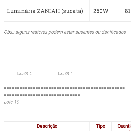
Luminária ZANIAH (sucata)
250W
81
Obs.: alguns reatores podem estar ausentes ou danificados
Lote 09_2
Lote 09_1
==============================================
=============================
Lote 10
Descrição
Tipo
Quant