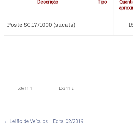
Descrição
Tipo
Quant
aprox
Poste SC.17/1000 (sucata)
1
Lote 11_1
Lote 11_2
←
Leilão de Veículos – Edital 02/2019