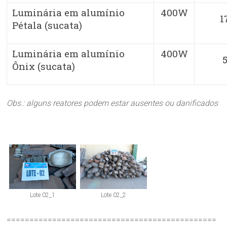
Luminária em alumínio
400W
1
Pétala (sucata)
Luminária em alumínio
400W
Ônix (sucata)
Obs.: alguns reatores podem estar ausentes ou danificados
Lote 02_1
Lote 02_2
==============================================