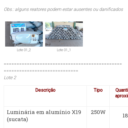
Obs.: alguns reatores podem estar ausentes ou danificados
Lote 01_2
Lote 01_1
==============================================
=============================
Lote 2
Descrição
Tipo
Quant
aprox
Luminária em alumínio X19
250W
1
(sucata)