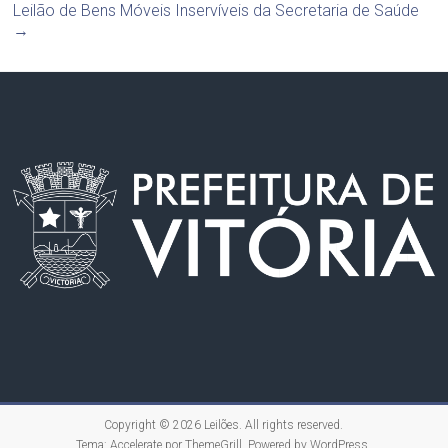
Leilão de Bens Móveis Inservíveis da Secretaria de Saúde
→
Copyright © 2026
Leilões
. All rights reserved.
Tema:
Accelerate
por ThemeGrill. Powered by
WordPress
.