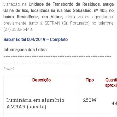
visitação na
Unidade de Transbordo de Resíduos, antiga
Usina de lixo, localizada na rua São Sebastião. nº 405, no
bairro Resistência, em Vitória,
com visitas agendadas,
previamente, junto à SETRAN (Sr. Fortunato) no telefone
(27) 3382-6443.
Baixar Edital 004/2019 – Completo
Informações dos Lotes:
==============================================
=============================
Lote 1
Descrição
Tipo
Quant
aprox
Luminária em alumínio
250W
4
AMBAR (sucata)