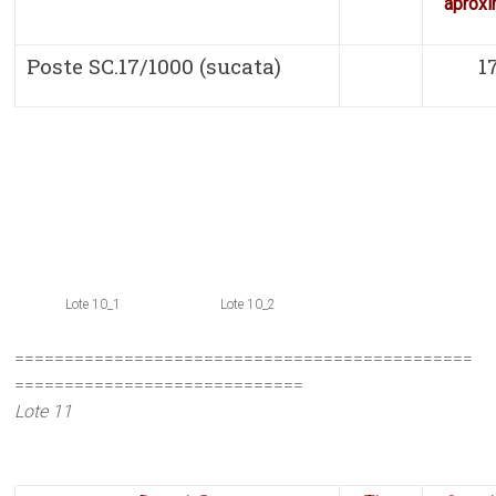
aprox
Poste SC.17/1000 (sucata)
1
Lote 10_1
Lote 10_2
==============================================
=============================
Lote 11