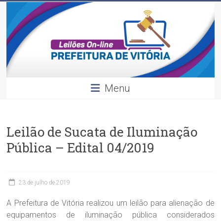
Leilões
Skip
to
content
Divulgação
dos
leilões
realizados
pela
Menu
Prefeitura
de
Vitória.
Leilão de Sucata de Iluminação
Pública – Edital 04/2019
23 de julho de 2019
A Prefeitura de Vitória realizou um leilão para alienação de
equipamentos de iluminação pública considerados