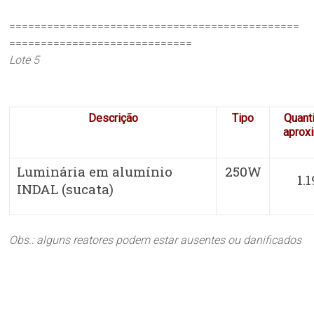
==============================================
=============================
Lote 5
Descrição
Tipo
Quant
aprox
Luminária em alumínio
250W
1.
INDAL (sucata)
Obs.: alguns reatores podem estar ausentes ou danificados