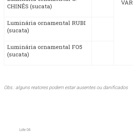
VÁR
CHINÊS (sucata)
Luminária ornamental RUBI
(sucata)
Luminária ornamental FO5
(sucata)
Obs.: alguns reatores podem estar ausentes ou danificados
Lote 04