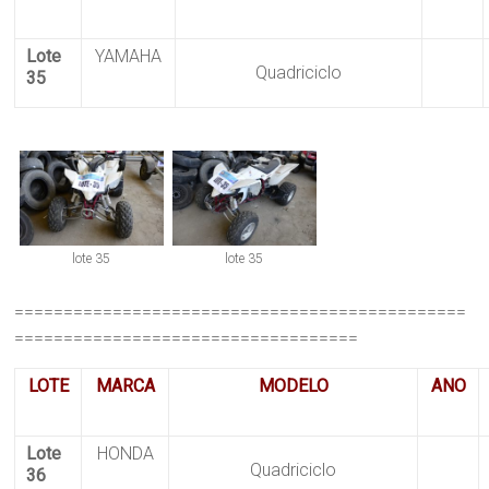
Lote
YAMAHA
Quadriciclo
35
lote 35
lote 35
==============================================
===================================
LOTE
MARCA
MODELO
ANO
Lote
HONDA
Quadriciclo
36