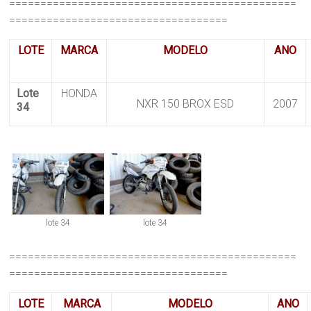
==============================================
===================================
LOTE
MARCA
MODELO
ANO
Lote
HONDA
NXR 150 BROX ESD
2007
34
lote 34
lote 34
==============================================
===================================
LOTE
MARCA
MODELO
ANO