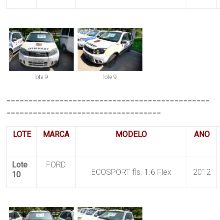
lote 9
lote 9
==============================================
===================================
LOTE
MARCA
MODELO
ANO
Lote
FORD
ECOSPORT fls. 1.6 Flex
2012
10