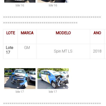
lote 16
lote 16
==============================================
===================================
LOTE
MARCA
MODELO
ANO
Lote
GM
Spin MT LS
2018
17
lote 17
lote 17
==============================================