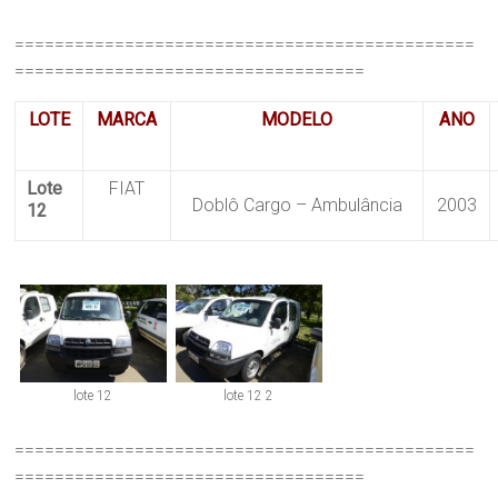
==============================================
===================================
LOTE
MARCA
MODELO
ANO
Lote
FIAT
Doblô Cargo – Ambulância
2003
12
lote 12
lote 12 2
==============================================
===================================