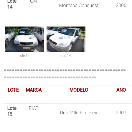
Lote
GM
Montana Conquest
2006
14
lote 14
lote 14
==============================================
===================================
LOTE
MARCA
MODELO
ANO
Lote
FIAT
Uno Mille Fire Flex
2007
15