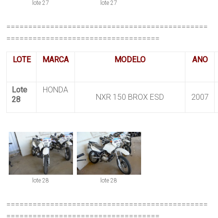
lote 27
lote 27
==============================================
===================================
LOTE
MARCA
MODELO
ANO
Lote
HONDA
NXR 150 BROX ESD
2007
28
lote 28
lote 28
==============================================
===================================