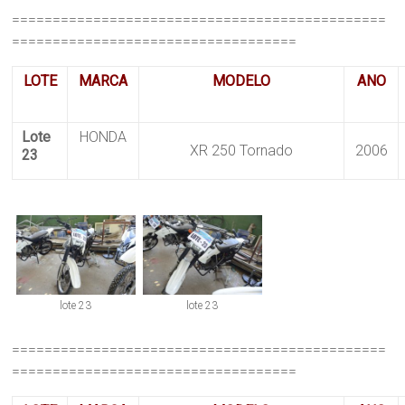
==============================================
===================================
LOTE
MARCA
MODELO
ANO
Lote
HONDA
XR 250 Tornado
2006
23
lote 23
lote 23
==============================================
===================================