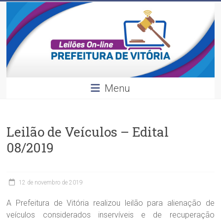
Leilões
Skip
to
content
Divulgação
dos
leilões
realizados
pela
Menu
Prefeitura
de
Vitória.
Leilão de Veículos – Edital
08/2019
12 de novembro de 2019
A Prefeitura de Vitória realizou leilão para alienação de
veículos considerados inservíveis e de recuperação