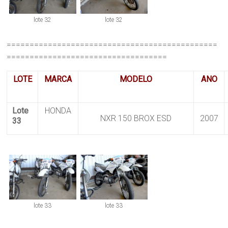
lote 32
lote 32
==============================================
===================================
LOTE
MARCA
MODELO
ANO
Lote
HONDA
NXR 150 BROX ESD
2007
33
lote 33
lote 33