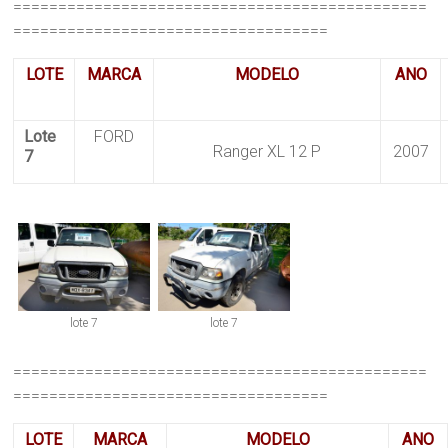
==============================================
===================================
LOTE
MARCA
MODELO
ANO
Lote
FORD
Ranger XL 12 P
2007
7
lote 7
lote 7
==============================================
===================================
LOTE
MARCA
MODELO
ANO