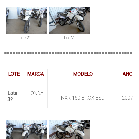
lote 31
lote 31
==============================================
===================================
LOTE
MARCA
MODELO
ANO
Lote
HONDA
NXR 150 BROX ESD
2007
32