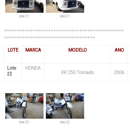
lote 21
lote 21
==============================================
===================================
LOTE
MARCA
MODELO
ANO
Lote
HONDA
XR 250 Tornado
2006
22
lote 22
lote 22