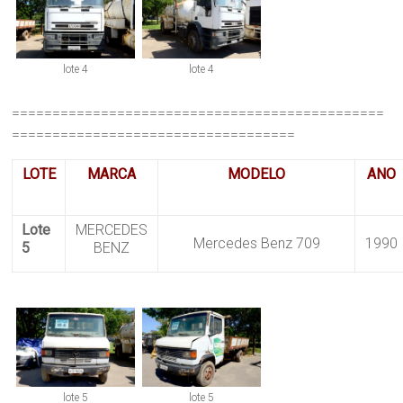
lote 4
lote 4
==============================================
===================================
LOTE
MARCA
MODELO
ANO
Lote
MERCEDES
Mercedes Benz 709
1990
5
BENZ
lote 5
lote 5