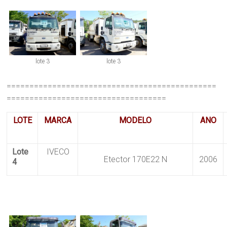
lote 3
lote 3
==============================================
===================================
LOTE
MARCA
MODELO
ANO
Lote
IVECO
Etector 170E22 N
2006
4