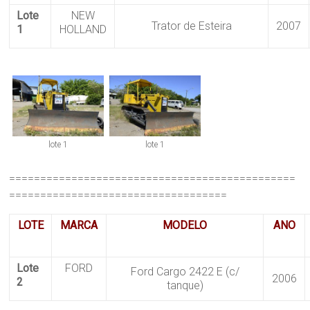
Lote
NEW
Trator de Esteira
2007
1
HOLLAND
lote 1
lote 1
==============================================
===================================
LOTE
MARCA
MODELO
ANO
Lote
FORD
Ford Cargo 2422 E (c/
2006
2
tanque)