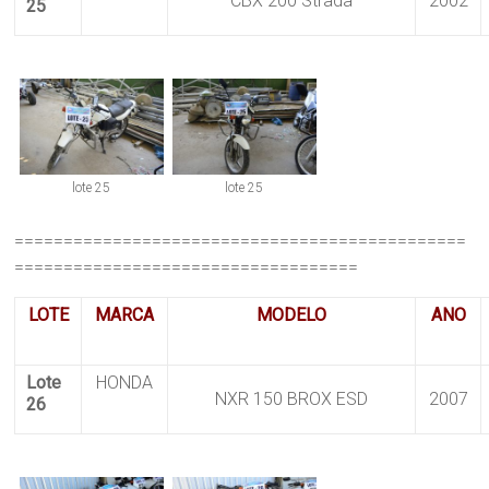
CBX 200 Strada
2002
25
lote 25
lote 25
==============================================
===================================
LOTE
MARCA
MODELO
ANO
Lote
HONDA
NXR 150 BROX ESD
2007
26