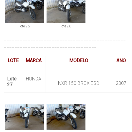
lote 26
lote 26
==============================================
===================================
LOTE
MARCA
MODELO
ANO
Lote
HONDA
NXR 150 BROX ESD
2007
27