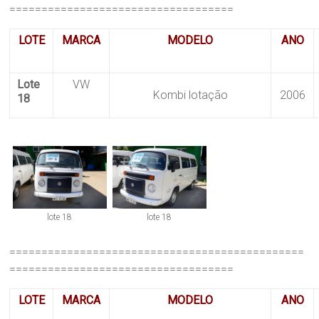
===================================
LOTE
MARCA
MODELO
ANO
Lote
VW
Kombi lotação
2006
18
lote 18
lote 18
==============================================
===================================
LOTE
MARCA
MODELO
ANO